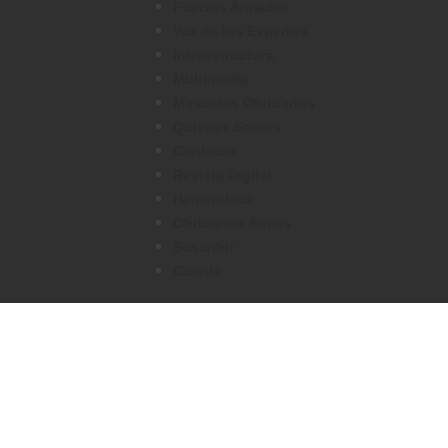
Fuerzas Armadas
Voz de los Expertos
Infraestructura
Multimedia
Mascotas Obituarios
Quienes Somos
Contacto
Revista Digital
Hemeroteca
Obituarios Armas
Suscribir
Cuenta