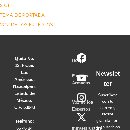
SICT
TEMA DE PORTADA
VOZ DE LOS EXPERTOS
Quito No.
Home
12, Fracc.
Las
Newslet
Fuerzas
Américas,
ter
Armadas
Naucalpan,
Estado de
Suscríbete
México.
con tu
Voz de los
C.P. 53040
correo y
Expertos
recibe
gratuitament
Teléfono:
e las noticias
55 46 24
Infraestructura