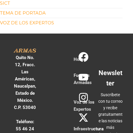
SICT
TEMA DE PORTADA
VOZ DE LOS EXPERTOS
Quito No.
Home
12, Fracc.
Las
Newslet
Fuerzas
Américas,
ter
Armadas
Naucalpan,
Estado de
Suscríbete
México.
con tu correo
Voz de los
C.P. 53040
y recibe
Expertos
gratuitament
e las noticias
Teléfono:
más
55 46 24
Infraestructura