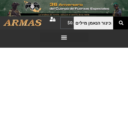
$
0.00