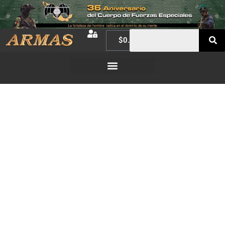
$
0.00