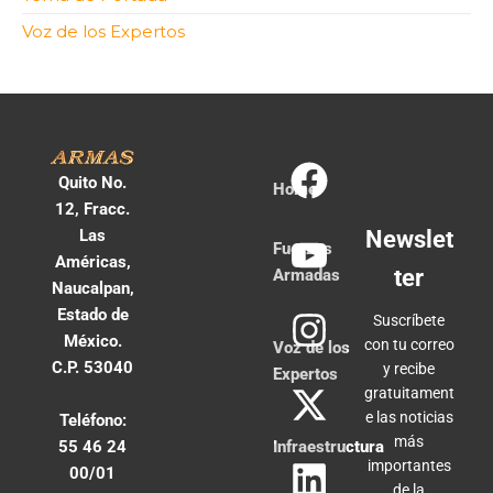
Voz de los Expertos
Quito No.
Home
12, Fracc.
Las
Newslet
Fuerzas
Américas,
ter
Armadas
Naucalpan,
Estado de
Suscríbete
México.
con tu correo
Voz de los
C.P. 53040
y recibe
Expertos
gratuitament
e las noticias
Teléfono:
más
55 46 24
Infraestructura
importantes
00/01
de la