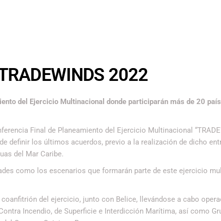
en TRADEWINDS 2022
iento del Ejercicio Multinacional donde participarán más de 20 país
onferencia Final de Planeamiento del Ejercicio Multinacional “TRA
 de definir los últimos acuerdos, previo a la realización de dicho en
uas del Mar Caribe.
dades como los escenarios que formarán parte de este ejercicio mul
oanfitrión del ejercicio, junto con Belice, llevándose a cabo oper
Contra Incendio, de Superficie e Interdicción Marítima, así como G