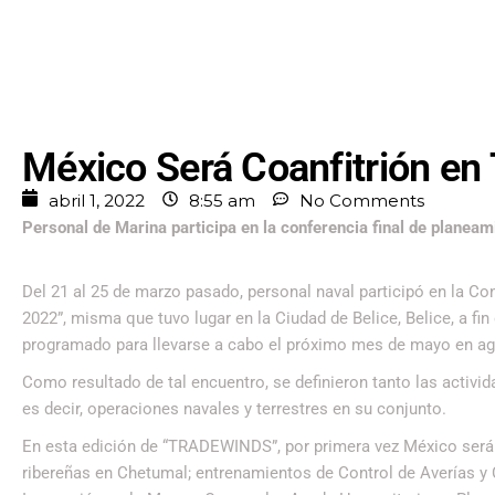
México Será Coanfitrión 
abril 1, 2022
8:55 am
No Comments
Personal de Marina participa en la conferencia final de planeam
Del 21 al 25 de marzo pasado, personal naval participó en la C
2022”, misma que tuvo lugar en la Ciudad de Belice, Belice, a fin
programado para llevarse a cabo el próximo mes de mayo en ag
Como resultado de tal encuentro, se definieron tanto las activi
es decir, operaciones navales y terrestres en su conjunto.
En esta edición de “TRADEWINDS”, por primera vez México será c
ribereñas en Chetumal; entrenamientos de Control de Averías y 