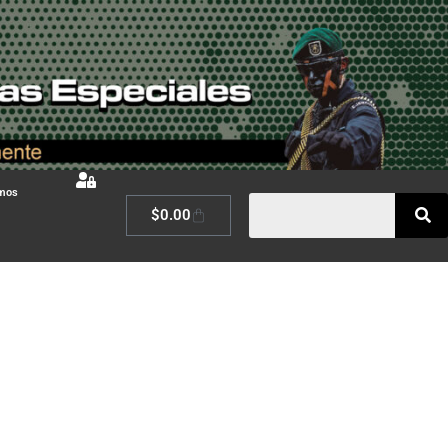
omos
$
0.00