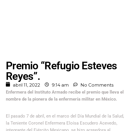
Premio “Refugio Esteves
Reyes”.
abril 11, 2022
9:14 am
No Comments
Enfermera del Instituto Armado recibe el premio que lleva el
nombre de la pionera de la enfermería militar en México.
El pasado 7 de abril, en el marco del Día Mundial de la Salud,
la Teniente Coronel Enfermera Eloísa Escudero Acevedo,
integrante del Ejército Mexicano, se hizo acreedora al