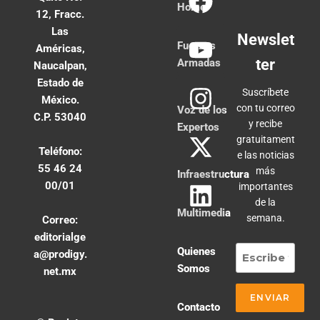
Home
12, Fracc.
Las
Newslet
Fuerzas
Américas,
ter
Armadas
Naucalpan,
Estado de
Suscríbete
México.
con tu correo
Voz de los
C.P. 53040
y recibe
Expertos
gratuitament
Teléfono:
e las noticias
55 46 24
más
Infraestructura
00/01
importantes
de la
Multimedia
semana.
Correo:
editorialge
Quienes
a@prodigy.
Somos
net.mx
Contacto