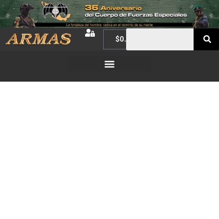
$
0.00