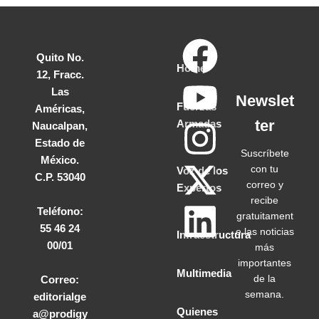
Quito No.
Home
12, Fracc.
Las
Newslet
Fuerzas
Américas,
ter
Armadas
Naucalpan,
Estado de
Suscríbete
México.
con tu
Voz de los
C.P. 53040
correo y
Expertos
recibe
Teléfono:
gratuitament
55 46 24
e las noticias
Infraestructura
00/01
más
importantes
Multimedia
de la
Correo:
semana.
editorialge
Quienes
a@prodigy