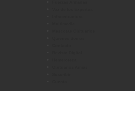
Fuerzas Armadas
Voz de los Expertos
Infraestructura
Multimedia
Mascotas Obituarios
Quienes Somos
Contacto
Revista Digital
Hemeroteca
Obituarios Armas
Suscribir
Cuenta