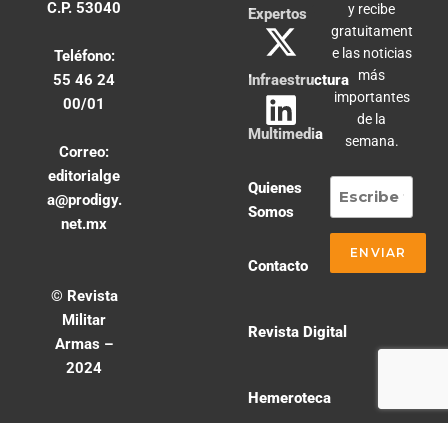
C.P. 53040
y recibe
Expertos
gratuitament
e las noticias
Teléfono:
más
55 46 24
Infraestructura
importantes
00/01
de la
Multimedia
semana.
Correo:
editorialge
Quienes
a@prodigy.
Somos
net.mx
Contacto
© Revista
Militar
Revista Digital
Armas –
2024
Hemeroteca