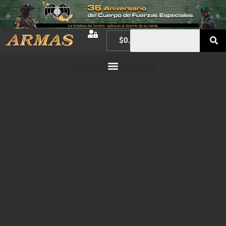
$
0.00