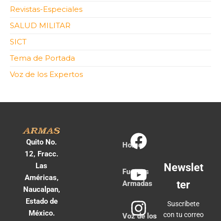
Revistas-Especiales
SALUD MILITAR
SICT
Tema de Portada
Voz de los Expertos
Quito No.
Home
12, Fracc.
Las
Newslet
Fuerzas
Américas,
ter
Armadas
Naucalpan,
Estado de
Suscríbete
México.
con tu correo
Voz de los