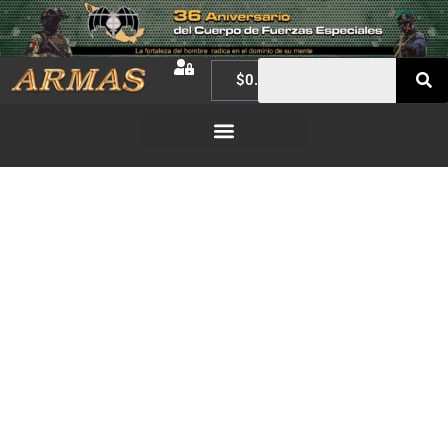
$
0.00