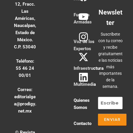
12, Fracc.
Las
Newslet
Fuerzas
Américas,
ter
Armadas
Naucalpan,
Estado de
Suscríbete
México.
con tu correo
Voz de los
C.P. 53040
y recibe
Expertos
gratuitament
e las noticias
Teléfono:
más
55 46 24
Infraestructura
importantes
00/01
de la
Multimedia
semana.
Correo:
editorialge
Quienes
a@prodigy.
Somos
net.mx
Contacto
© Revista