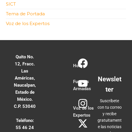
SICT
Tema de Portada
Voz de los Expertos
Quito No.
12, Fracc.
Home
Las
Américas,
Newslet
Fuerzas
Naucalpan,
ter
Armadas
Estado de
México.
Suscríbete
C.P. 53040
con tu correo
Voz de los
y recibe
Expertos
Teléfono:
gratuitament
e las noticias
55 46 24