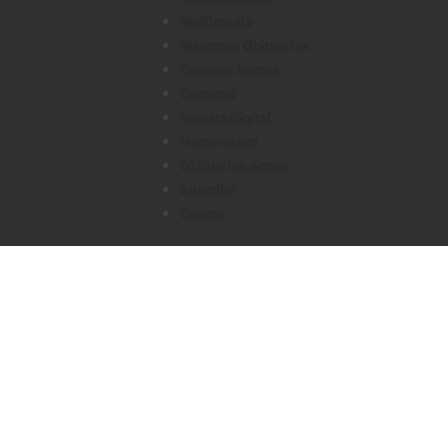
Multimedia
Mascotas Obituarios
Quienes Somos
Contacto
Revista Digital
Hemeroteca
Obituarios Armas
Suscribir
Cuenta