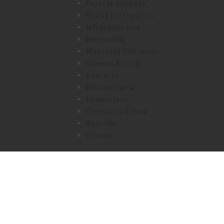
Fuerzas Armadas
Voz de los Expertos
Infraestructura
Multimedia
Mascotas Obituarios
Quienes Somos
Contacto
Revista Digital
Hemeroteca
Obituarios Armas
Suscribir
Cuenta