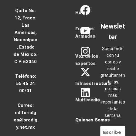
Quito No.
Home
12, Fracc.
Las
Newslet
Fuerzas
Américas,
ter
Armadas
Naucalpan
, Estado
Suscríbete
de México.
con tu
Voz de los
C.P. 53040
correo y
Expertos
recibe
gratuitamen
Teléfono:
te las
55 46 24
Infraestructura
noticias
00/01
más
Multimedia
importantes
Correo:
de la
editorialg
semana.
ea@prodig
Quienes Somos
y.net.mx