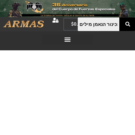
$
0.00