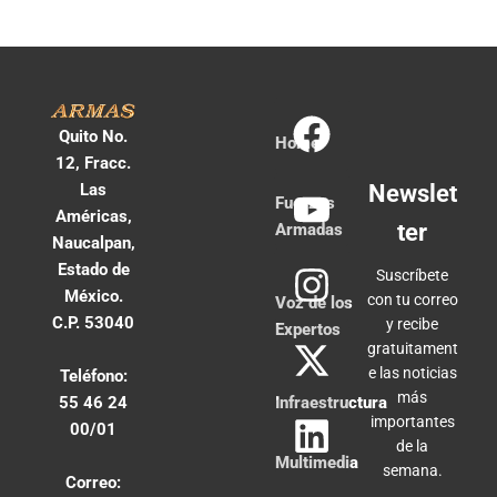
Quito No.
Home
12, Fracc.
Las
Newslet
Fuerzas
Américas,
ter
Armadas
Naucalpan,
Estado de
Suscríbete
México.
con tu correo
Voz de los
C.P. 53040
y recibe
Expertos
gratuitament
e las noticias
Teléfono:
más
55 46 24
Infraestructura
importantes
00/01
de la
Multimedia
semana.
Correo: