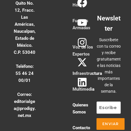
Quito No.
Home
12, Fracc.
Las
Newslet
Fuerzas
Américas,
ter
Armadas
Naucalpan,
Estado de
Suscríbete
México.
con tu correo
Voz de los
C.P. 53040
y recibe
Expertos
gratuitament
e las noticias
Teléfono:
más
55 46 24
Infraestructura
importantes
00/01
de la
Multimedia
semana.
Correo:
editorialge
Quienes
a@prodigy.
Somos
net.mx
Contacto