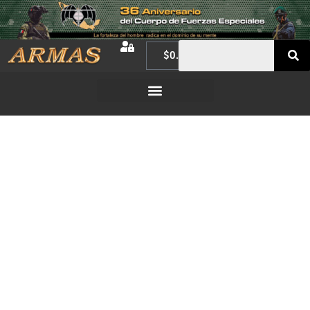
$
0.00