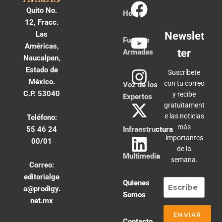
Quito No.
Home
12, Fracc.
Las
Newslet
Fuerzas
Américas,
ter
Armadas
Naucalpan,
Estado de
Suscríbete
México.
con tu correo
Voz de los
C.P. 53040
y recibe
Expertos
gratuitament
e las noticias
Teléfono:
más
55 46 24
Infraestructura
importantes
00/01
de la
Multimedia
semana.
Correo:
editorialge
Quienes
a@prodigy.
Somos
net.mx
Contacto