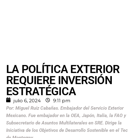
LA POLÍTICA EXTERIOR
REQUIERE INVERSIÓN
ESTRATÉGICA
julio 6, 2024
9:11 pm
Por: Miguel Ruíz Cabañas. Embajador del Servicio Exterior
Mexicano. Fue embajador en la OEA, Japón, Italia, la FAO y
Subsecretario de Asuntos Multilaterales en SRE. Dirige la
Iniciativa de los Objetivos de Desarrollo Sostenible en el Tec
de Monterrey.