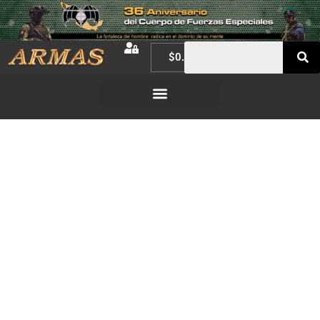
$
0.00