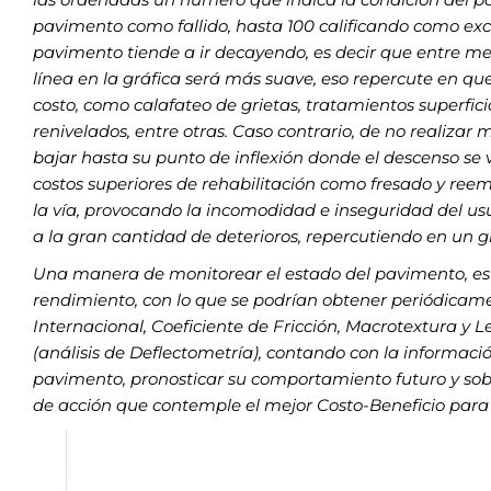
pavimento
como fallido, hasta 100 calificando como ex
pavimento
tiende a ir decayendo, es decir que entre me
línea en la
gráfica será más suave, eso repercute en q
costo,
como calafateo de grietas, tratamientos superfici
renivelados,
entre otras. Caso contrario, de no realiza
bajar
hasta su punto de inflexión donde el descenso s
costos
superiores de rehabilitación como fresado y reemp
la vía,
provocando la incomodidad e inseguridad del usua
a la
gran cantidad de deterioros, repercutiendo en un gr
Una manera de monitorear el estado del pavimento, es
rendimiento, con lo que se podrían obtener periódicamen
Internacional, Coeficiente de Fricción, Macrotextura y 
(análisis de Deflectometría), contando con la informac
pavimento, pronosticar su comportamiento futuro y sobr
de
acción que contemple el mejor Costo-Beneficio para