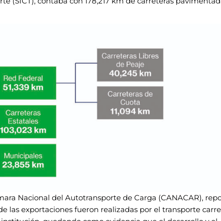
rte (SICT), contaba
con 178,217 km de carreteras pavimentad
mara Nacional del Autotransporte de Carga
(CANACAR), repo
de las exportaciones fueron
realizadas por el transporte carre