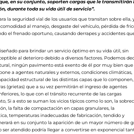
que, en su conjunto, soporten
cargas que le transmitirán 
ión, durante toda
su vida útil de servicio”.
ra la seguridad vial de los usuarios que transitan sobre
ella, 
incomodidad al manejo, desgaste del vehículo, pérdida
de fri
tando el frenado oportuno, causando derrapes
y accidentes qu
señado para brindar un servicio óptimo en su vida útil,
sin
ptible al deterioro debido a diversos factores.
Podemos dec
tural, ningún pavimento está exento de él
por muy bien que 
pone a agentes naturales y externos,
condiciones climáticas,
capacidad estructural de las
distintas capas que lo componen,
as (grietas) que a su vez
permitirán el ingreso de agentes
nferiores, lo que con el
tránsito recurrente de las cargas
to, Si a esto se suman los
vicios típicos como lo son, la sobre
ón, la falta de
compactación en capas granulares, la
ltica, temperaturas
inadecuadas de fabricación, tendido y
nerará en su conjunto
la aparición de un mayor número de g
o ser
atendido podría llegar a convertirse en exponencial tan