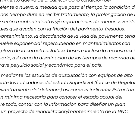
celente o nuevo; a medida que pasa el tiempo la condición d
nos tiempo dure en recibir tratamiento, la prolongación de 
ue serán mantenimientos y/o reparaciones de menor severid
ales que ayuden con la fricción del pavimento, fresados,
r mantenimiento, la decadencia de la vida del pavimento ten
e vuelve exponencial repercutiendo en mantenimientos con
lazo de la carpeta asfáltica, bases e incluso la reconstrucc
rio, así como la disminución de los tiempos de recorrido d
ave perjuicio social y económico para el país.
 mediante los estudios de auscultación con equipos de
alto
te los indicadores del estado Superficial (Índice de
Regula
Levantamiento del deterioro) así como el indicador
Estructura
ión mínima necesaria para conocer el estado actual
del
e todo, contar con la información para diseñar un plan
 un proyecto de rehabilitación/mantenimiento de la RNC.