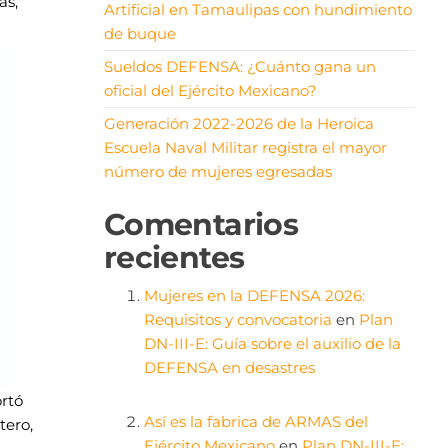
as,
Artificial en Tamaulipas con hundimiento
de buque
Sueldos DEFENSA: ¿Cuánto gana un
oficial del Ejército Mexicano?
Generación 2022-2026 de la Heroica
Escuela Naval Militar registra el mayor
número de mujeres egresadas
Comentarios
recientes
Mujeres en la DEFENSA 2026:
Requisitos y convocatoria
en
Plan
DN-III-E: Guía sobre el auxilio de la
DEFENSA en desastres
rtó
Así es la fabrica de ARMAS del
tero,
Ejército Mexicano
en
Plan DN-III-E: