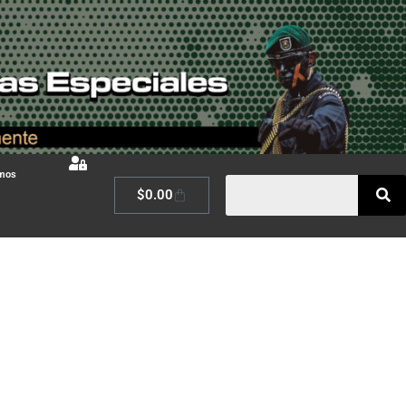
omos
$
0.00