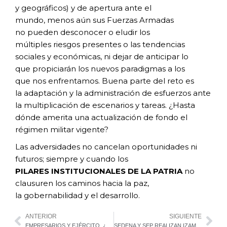
y
geográficos) y de apertura ante el
mundo,
menos aún sus Fuerzas Armadas
no
pueden desconocer o eludir los
múltiples
riesgos presentes o las tendencias
sociales
y económicas, ni dejar de anticipar lo
que
propiciarán los nuevos paradigmas a los
que
nos enfrentamos. Buena parte del reto es
la
adaptación y la administración de esfuerzos
ante
la multiplicación de escenarios y tareas.
¿Hasta
dónde amerita una actualización de
fondo el
régimen militar vigente?
Las adversidades no cancelan oportunidades
ni
futuros; siempre y cuando los
PILARES
INSTITUCIONALES DE LA PATRIA
no
clausuren los caminos hacia la paz,
la
gobernabilidad y el desarrollo.
ANTERIOR
SIGUIENTE
EMPRESARIOS Y EJÉRCITO, ¿NOS CONOCEMOS?
SEDENA Y SEP REALIZAN IZAMIENTO DE BANDERA EN EL CAMPO DEPORTIVO MILITAR MARTE