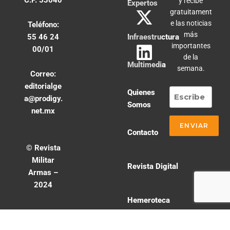
C.P. 53040
y recibe
Expertos
gratuitament
e las noticias
Teléfono:
más
55 46 24
Infraestructura
importantes
00/01
de la
Multimedia
semana.
Correo:
editorialge
Quienes
a@prodigy.
Somos
net.mx
Contacto
© Revista
Militar
Revista Digital
Armas –
2024
Hemeroteca