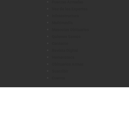
Fuerzas Armadas
Voz de los Expertos
Infraestructura
Multimedia
Mascotas Obituarios
Quienes Somos
Contacto
Revista Digital
Hemeroteca
Obituarios Armas
Suscribir
Cuenta