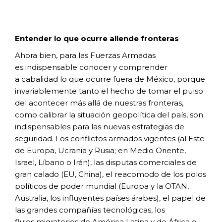
Entender lo que ocurre allende
fronteras
Ahora bien, para las Fuerzas Armadas
es
indispensable conocer y comprender
a
cabalidad lo que ocurre fuera de México,
porque
invariablemente tanto el hecho de
tomar el pulso
del acontecer más allá de
nuestras fronteras,
como calibrar la situación
geopolítica del país, son
indispensables para las
nuevas estrategias de
seguridad. Los conflictos
armados vigentes (al Este
de Europa, Ucrania y
Rusia; en Medio Oriente,
Israel, Líbano o Irán),
las disputas comerciales de
gran calado (EU,
China), el reacomodo de los polos
políticos de
poder mundial (Europa y la OTAN,
Australia,
los influyentes países árabes), el papel de
las
grandes compañías tecnológicas, los
flujos
migratorios de América Latina y de África o