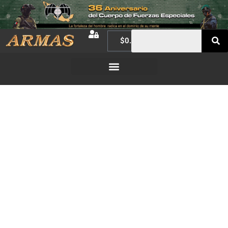
$
0.00