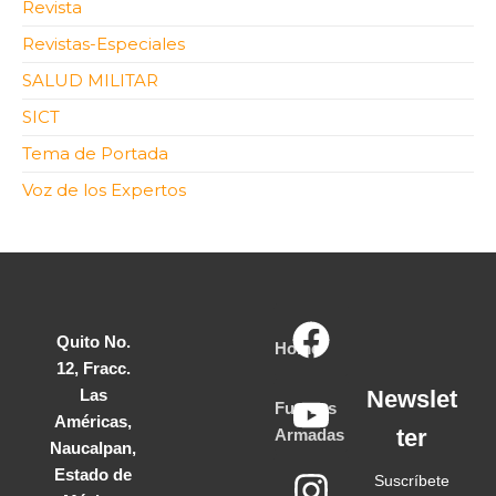
Revista
Revistas-Especiales
SALUD MILITAR
SICT
Tema de Portada
Voz de los Expertos
Quito No.
Home
12, Fracc.
Las
Newslet
Fuerzas
Américas,
ter
Armadas
Naucalpan,
Estado de
Suscríbete