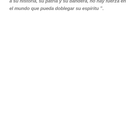
a su historia, su patria y
su bandera, no hay fuerza en
el mundo
que pueda doblegar su espíritu ”.