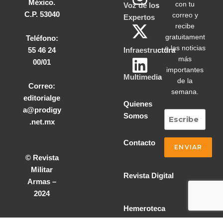
México.
con tu
Voz de los
C.P. 53040
correo y
Expertos
recibe
gratuitament
Teléfono:
e las noticias
55 46 24
Infraestructura
más
00/01
importantes
Multimedia
de la
Correo:
semana.
editorialge
Quienes
a@prodigy
Somos
.net.mx
Contacto
© Revista
Militar
Revista Digital
Armas –
2024
Hemeroteca