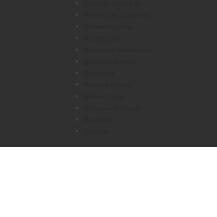
Fuerzas Armadas
Voz de los Expertos
Infraestructura
Multimedia
Mascotas Obituarios
Quienes Somos
Contacto
Revista Digital
Hemeroteca
Obituarios Armas
Suscribir
Cuenta