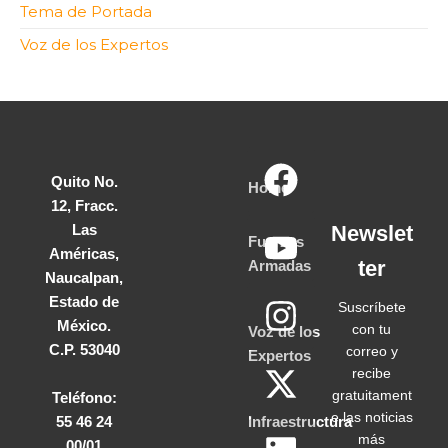
Tema de Portada
Voz de los Expertos
Quito No.
Home
12, Fracc.
Las
Newslet
Fuerzas
Américas,
ter
Armadas
Naucalpan,
Estado de
Suscríbete
México.
con tu
Voz de los
C.P. 53040
correo y
Expertos
recibe
gratuitament
Teléfono:
e las noticias
55 46 24
Infraestructura
más
00/01