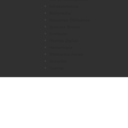
Infraestructura
Multimedia
Mascotas Obituarios
Quienes Somos
Contacto
Revista Digital
Hemeroteca
Obituarios Armas
Suscribir
Cuenta