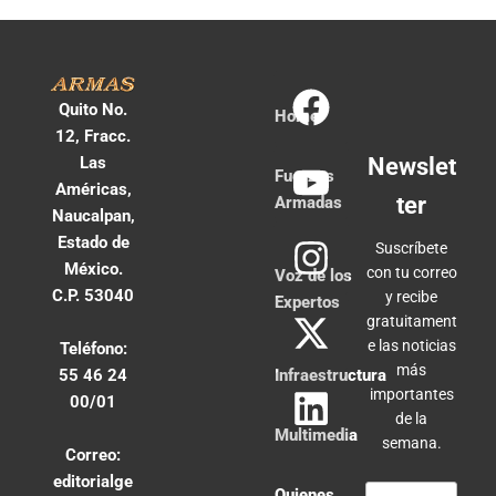
Quito No.
Home
12, Fracc.
Las
Newslet
Fuerzas
Américas,
ter
Armadas
Naucalpan,
Estado de
Suscríbete
México.
con tu correo
Voz de los
C.P. 53040
y recibe
Expertos
gratuitament
e las noticias
Teléfono:
más
55 46 24
Infraestructura
importantes
00/01
de la
Multimedia
semana.
Correo:
editorialge
Quienes