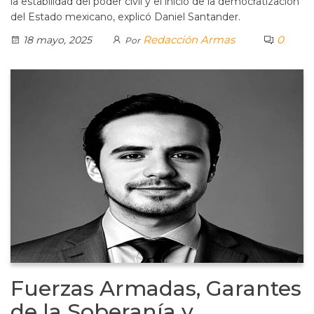
la estabilidad del poder civil y el inicio de la democratización
del Estado mexicano, explicó Daniel Santander.
Redacción Armas
0
18 mayo, 2025
Por
Fuerzas Armadas, Garantes
de la Soberanía y