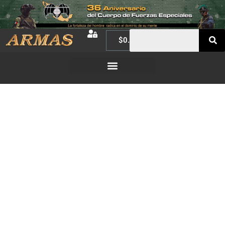
$
0.00