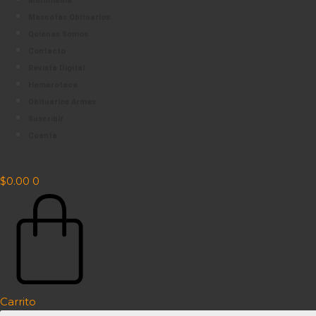
Multimedia
Mascotas Obituarios
Quienes Somos
Contacto
Revista Digital
Hemeroteca
Obituarios Armas
Suscribir
Cuenta
$
0.00
0
Carrito