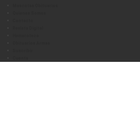
Mascotas Obituarios
Quienes Somos
Contacto
Revista Digital
Hemeroteca
Obituarios Armas
Suscribir
Cuenta