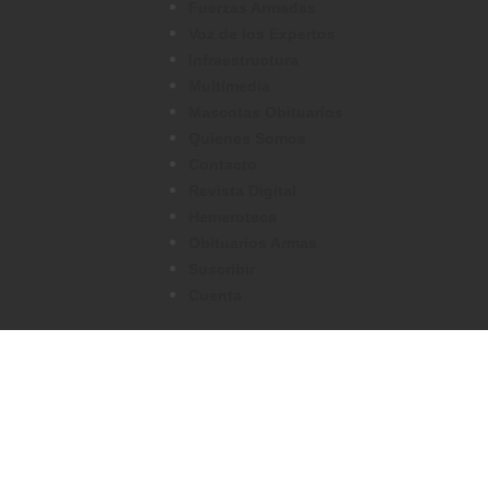
Fuerzas Armadas
Voz de los Expertos
Infraestructura
Multimedia
Mascotas Obituarios
Quienes Somos
Contacto
Revista Digital
Hemeroteca
Obituarios Armas
Suscribir
Cuenta