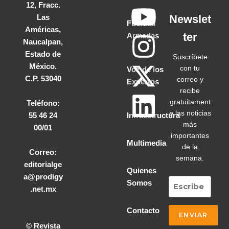
12, Fracc.
Las
Newslet
Fuerzas
Américas,
ter
Armadas
Naucalpan,
Estado de
Suscríbete
México.
con tu
Voz de los
C.P. 53040
correo y
Expertos
recibe
gratuitament
Teléfono:
e las noticias
55 46 24
Infraestructura
más
00/01
importantes
Multimedia
de la
Correo:
semana.
editorialge
Quienes
a@prodigy
Somos
.net.mx
Contacto
© Revista