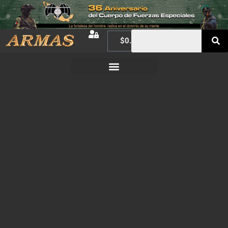
$
0.00