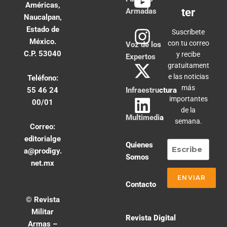
Américas,
ter
Armadas
Naucalpan,
Estado de
Suscríbete
México.
con tu correo
Voz de los
C.P. 53040
y recibe
Expertos
gratuitament
e las noticias
Teléfono:
más
55 46 24
Infraestructura
importantes
00/01
de la
Multimedia
semana.
Correo:
editorialge
Quienes
a@prodigy.
Somos
net.mx
Contacto
© Revista
Militar
Revista Digital
Armas –