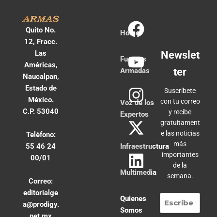
Quito No.
Home
12, Fracc.
Las
Newslet
Fuerzas
Américas,
ter
Armadas
Naucalpan,
Estado de
Suscríbete
México.
con tu correo
Voz de los
C.P. 53040
y recibe
Expertos
gratuitament
e las noticias
Teléfono:
más
55 46 24
Infraestructura
importantes
00/01
de la
Multimedia
semana.
Correo:
editorialge
Quienes
a@prodigy.
Somos
net.mx