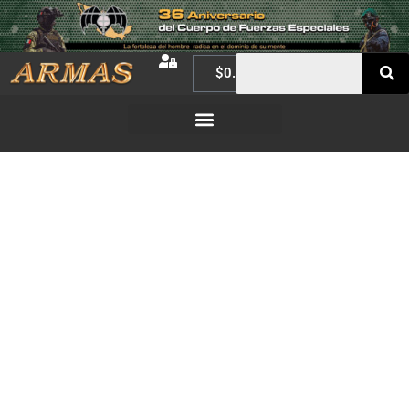
$
0.00