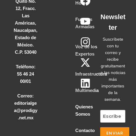
Quito No.
Home
12, Fracc.
Las
Newslet
Fuerzas
Américas,
ter
Armadas
Naucalpan,
Estado de
Suscríbete
México.
con tu
Voz de los
C.P. 53040
correo y
Expertos
recibe
gratuitament
Teléfono:
e las noticias
55 46 24
Infraestructura
más
00/01
importantes
Multimedia
de la
Correo:
semana.
editorialge
Quienes
a@prodigy
Somos
.net.mx
Contacto