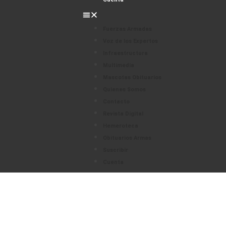
Fuerzas Armadas
Voz de los Expertos
Infraestructura
Multimedia
Mascotas Obituarios
Quienes Somos
Contacto
Revista Digital
Hemeroteca
Obituarios Armas
Suscribir
Cuenta