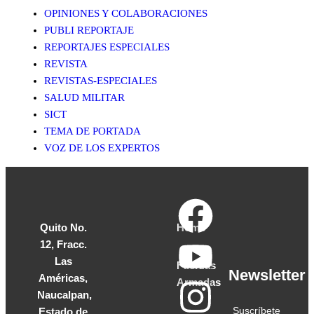
OPINIONES Y COLABORACIONES
PUBLI REPORTAJE
REPORTAJES ESPECIALES
REVISTA
REVISTAS-ESPECIALES
SALUD MILITAR
SICT
TEMA DE PORTADA
VOZ DE LOS EXPERTOS
Quito No.
Home
12, Fracc.
Las
Fuerzas
Newsletter
Américas,
Armadas
Naucalpan,
Suscríbete
Estado de