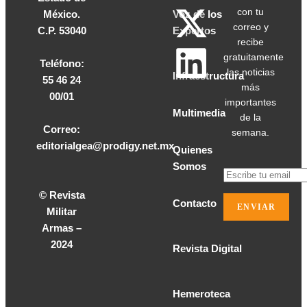
con tu
México.
Voz de los
correo y
C.P. 53040
Expertos
recibe
gratuitamente
Teléfono:
las noticias
Infraestructura
55 46 24
más
00/01
importantes
Multimedia
de la
Correo:
semana.
editorialgea@prodigy.net.mx
Quienes
Somos
© Revista
Contacto
Militar
Armas –
2024
Revista Digital
Hemeroteca