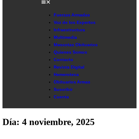
Fuerzas Armadas
Voz de los Expertos
Infraestructura
Multimedia
Mascotas Obituarios
Quienes Somos
Contacto
Revista Digital
Hemeroteca
Obituarios Armas
Suscribir
Cuenta
Día:
4 noviembre, 2025