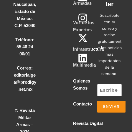
ter
Armadas
Naucalpan,
Estado de
Suscríbete
México.
con tu
Voz de los
C.P. 53040
correo y
Expertos
recibe
Teléfono:
gratuitament
55 46 24
e las noticias
Infraestructura
00/01
más
importantes
Multimedia
de la
Correo:
semana.
editorialge
Quienes
a@prodigy
Somos
.net.mx
Contacto
© Revista
Militar
Revista Digital
Armas –
2024