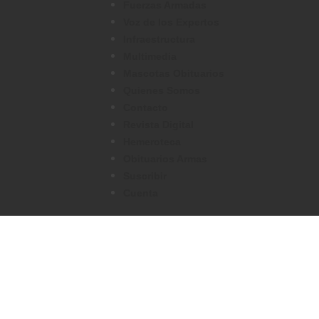
Fuerzas Armadas
Voz de los Expertos
Infraestructura
Multimedia
Mascotas Obituarios
Quienes Somos
Contacto
Revista Digital
Hemeroteca
Obituarios Armas
Suscribir
Cuenta