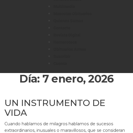
Multimedia
Mascotas Obituarios
Quienes Somos
Contacto
Revista Digital
Hemeroteca
Obituarios Armas
Suscribir
Cuenta
Día:
7 enero, 2026
UN INSTRUMENTO DE
VIDA
Cuando hablamos de milagros hablamos de sucesos
extraordinarios, inusuales o maravillosos, que se consideran