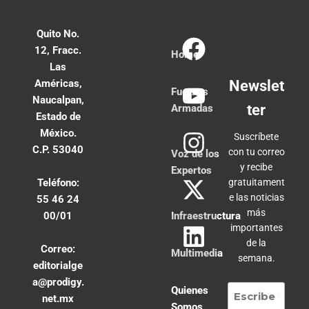
Quito No.
12, Fracc.
Home
Las
Américas,
Newslet
Fuerzas
Naucalpan,
ter
Armadas
Estado de
México.
Suscríbete
C.P. 53040
con tu correo
Voz de los
y recibe
Expertos
Teléfono:
gratuitament
e las noticias
55 46 24
más
00/01
Infraestructura
importantes
de la
Correo:
Multimedia
semana.
editorialge
a@prodigy.
Quienes
net.mx
Somos