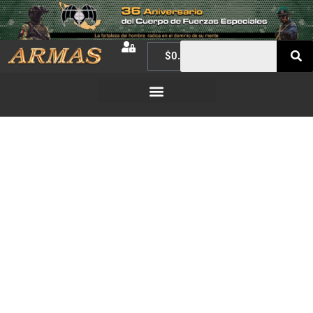
$
0.00