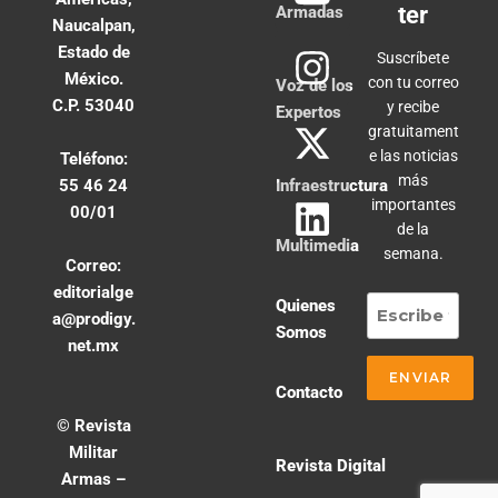
ter
Armadas
Naucalpan,
Estado de
Suscríbete
México.
con tu correo
Voz de los
C.P. 53040
y recibe
Expertos
gratuitament
e las noticias
Teléfono:
más
55 46 24
Infraestructura
importantes
00/01
de la
Multimedia
semana.
Correo:
editorialge
Quienes
a@prodigy.
Somos
net.mx
Contacto
© Revista
Militar
Revista Digital
Armas –