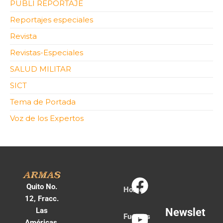
PUBLI REPORTAJE
Reportajes especiales
Revista
Revistas-Especiales
SALUD MILITAR
SICT
Tema de Portada
Voz de los Expertos
Quito No.
Home
12, Fracc.
Las
Newslet
Fuerzas
Américas,