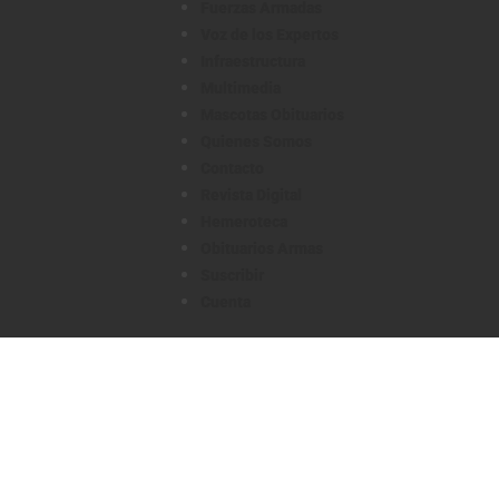
Fuerzas Armadas
Voz de los Expertos
Infraestructura
Multimedia
Mascotas Obituarios
Quienes Somos
Contacto
Revista Digital
Hemeroteca
Obituarios Armas
Suscribir
Cuenta