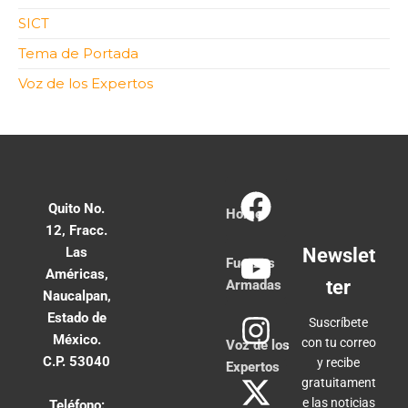
SICT
Tema de Portada
Voz de los Expertos
Quito No.
Home
12, Fracc.
Las
Newslet
Fuerzas
Américas,
ter
Armadas
Naucalpan,
Estado de
Suscríbete
México.
con tu correo
Voz de los
C.P. 53040
y recibe
Expertos
gratuitament
e las noticias
Teléfono: