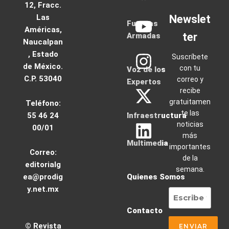
12, Fracc.
Las
Newslet
Fuerzas
Américas,
ter
Armadas
Naucalpan
, Estado
Suscríbete
de México.
con tu
Voz de los
C.P. 53040
correo y
Expertos
recibe
gratuitamen
Teléfono:
te las
55 46 24
Infraestructura
noticias
00/01
más
Multimedia
importantes
Correo:
de la
editorialg
semana.
ea@prodig
Quienes Somos
y.net.mx
Contacto
© Revista