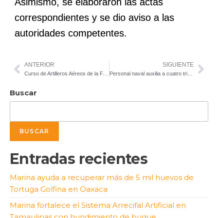
Asimismo, se elaboraron las actas
correspondientes y se dio aviso a las
autoridades competentes.
ANTERIOR
SIGUIENTE
Curso de Artilleros Aéreos de la FAM, especializa personal en uso y mantenimiento de sistemas de armamento aéreo
Personal naval auxilia a cuatro tripulantes de una embarcación, en Los Cabos
Buscar
BUSCAR
Entradas recientes
Marina ayuda a recuperar más de 5 mil huevos de
Tortuga Golfina en Oaxaca
Marina fortalece el Sistema Arrecifal Artificial en
Tamaulipas con hundimiento de buque