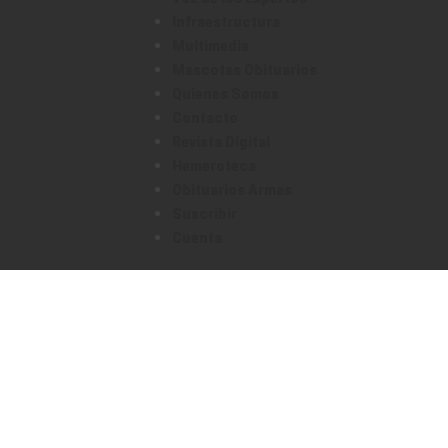
Infraestructura
Multimedia
Mascotas Obituarios
Quienes Somos
Contacto
Revista Digital
Hemeroteca
Obituarios Armas
Suscribir
Cuenta