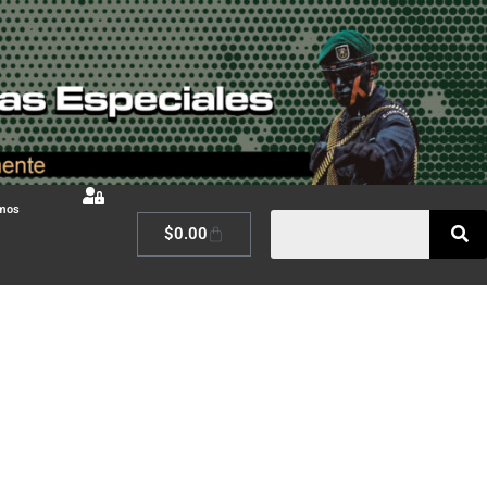
omos
$
0.00