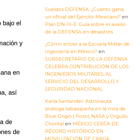
Sueldos DEFENSA: ¿Cuánto gana
un oficial del Ejército Mexicano?
en
 bajo el
Plan DN-III-E: Guía sobre el auxilio
de la DEFENSA en desastres
rmación y
¿Cómo entrar a la Escuela Militar de
Ingeniería en México?
en
SUBSECRETARIO DE LA DEFENSA
CELEBRA CONTRIBUCIÓN DE LOS
umana en
INGENIEROS MILITARES, AL
SERVICIO DEL DESARROLLO Y
SEGURIDAD NACIONAL
na, así
Karla Santander: Astronauta
análoga tabasqueña en la mira de
Blue Origin | Pozol, NASA y Orgullo
ía de
Chontal
en
MÉXICO CERCA DE
RÉCORD HISTÓRICO EN
ones de
MOVILIZACIÓN DE CARGA