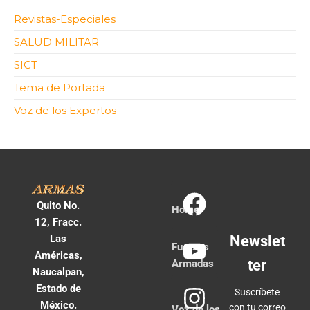
Revistas-Especiales
SALUD MILITAR
SICT
Tema de Portada
Voz de los Expertos
Quito No.
Home
12, Fracc.
Las
Newslet
Fuerzas
Américas,
ter
Armadas
Naucalpan,
Estado de
Suscríbete
México.
con tu correo
Voz de los