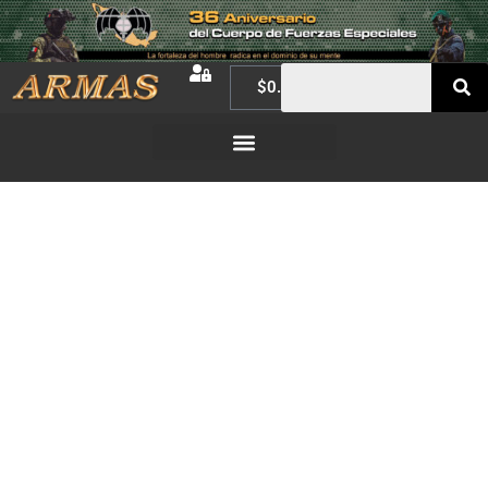
$
0.00