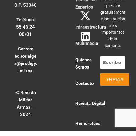
C.P. 53040
y recibe
Expertos
gratuitament
e las noticias
Teléfono:
más
55 46 24
Infraestructura
importantes
00/01
de la
Multimedia
semana.
Correo:
editorialge
Quienes
a@prodigy.
Somos
net.mx
Contacto
© Revista
Militar
Revista Digital
Armas –
2024
Hemeroteca