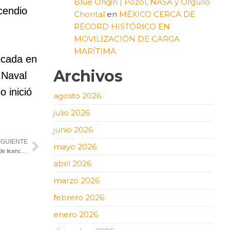
Blue Origin | Pozol, NASA y Orgullo
cendio
Chontal
en
MÉXICO CERCA DE
RÉCORD HISTÓRICO EN
MOVILIZACIÓN DE CARGA
MARÍTIMA
icada en
Archivos
 Naval
o inició
agosto 2026
julio 2026
junio 2026
IGUIENTE
mayo 2026
Secretaría de Infraestructura, Comunicaciones y Transportes impulsa la emisión de licencias digitales para personal aeronáutico
abril 2026
marzo 2026
febrero 2026
enero 2026