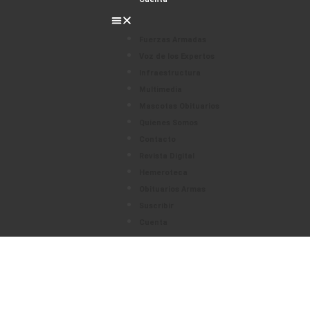
Fuerzas Armadas
Voz de los Expertos
Infraestructura
Multimedia
Mascotas Obituarios
Quienes Somos
Contacto
Revista Digital
Hemeroteca
Obituarios Armas
Suscribir
Cuenta