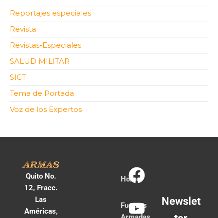
Reportajes especiales
Revista
Revistas-Especiales
SALUD MILITAR
SICT
Tema de Portada
Voz de los Expertos
Quito No.
Home
12, Fracc.
Las
Newslet
Fuerzas
Américas,
Armadas