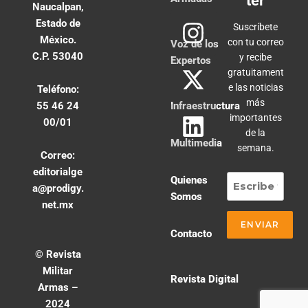
ter
Naucalpan,
Estado de
Suscríbete
México.
con tu correo
Voz de los
C.P. 53040
y recibe
Expertos
gratuitament
e las noticias
Teléfono:
más
55 46 24
Infraestructura
importantes
00/01
de la
Multimedia
semana.
Correo:
editorialge
Quienes
a@prodigy.
Somos
net.mx
Contacto
© Revista
Militar
Revista Digital
Armas –
2024