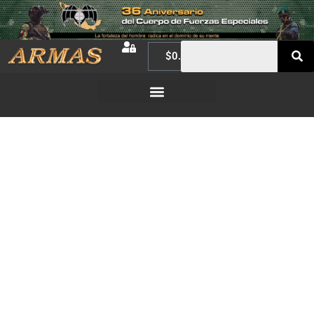
$
0.00