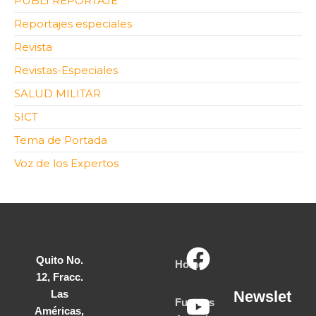
PUBLI REPORTAJE
Reportajes especiales
Revista
Revistas-Especiales
SALUD MILITAR
SICT
Tema de Portada
Voz de los Expertos
Quito No.
Home
12, Fracc.
Las
Newslet
Fuerzas
Américas,