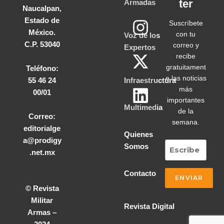
ter
Armadas
Naucalpan,
Estado de
Suscríbete
México.
con tu
Voz de los
C.P. 53040
correo y
Expertos
recibe
gratuitament
Teléfono:
e las noticias
55 46 24
Infraestructura
más
00/01
importantes
Multimedia
de la
Correo:
semana.
editorialge
Quienes
a@prodigy
Somos
.net.mx
Contacto
© Revista
Militar
Revista Digital
Armas –