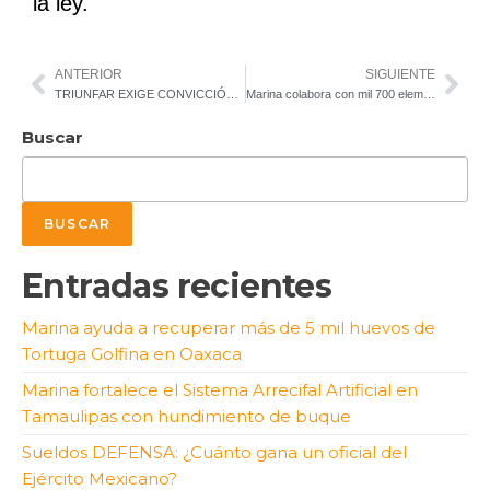
la ley.
ANTERIOR
SIGUIENTE
TRIUNFAR EXIGE CONVICCIÓN MÁS ALLÁ DE LA VOLUNTAD
Marina colabora con mil 700 elementos para la recolección de hidrocarburos en Veracruz, Tabasco y Tamaulipas
Buscar
BUSCAR
Entradas recientes
Marina ayuda a recuperar más de 5 mil huevos de
Tortuga Golfina en Oaxaca
Marina fortalece el Sistema Arrecifal Artificial en
Tamaulipas con hundimiento de buque
Sueldos DEFENSA: ¿Cuánto gana un oficial del
Ejército Mexicano?