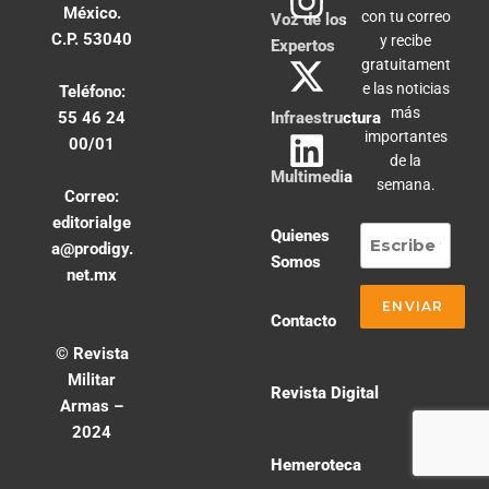
México.
con tu correo
Voz de los
C.P. 53040
y recibe
Expertos
gratuitament
e las noticias
Teléfono:
más
55 46 24
Infraestructura
importantes
00/01
de la
Multimedia
semana.
Correo:
editorialge
Quienes
a@prodigy.
Somos
net.mx
Contacto
© Revista
Militar
Revista Digital
Armas –
2024
Hemeroteca