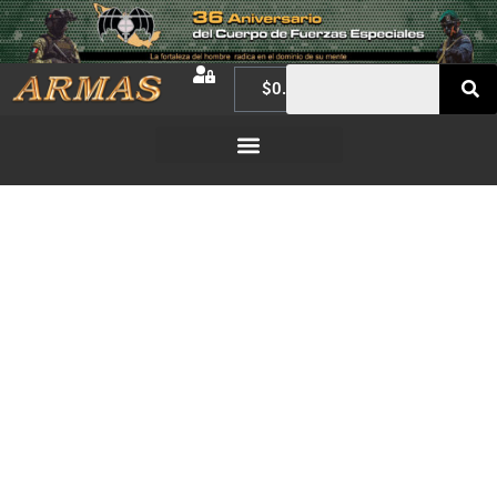
$
0.00