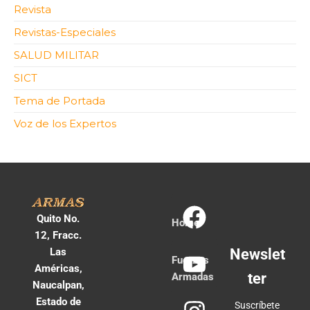
Revista
Revistas-Especiales
SALUD MILITAR
SICT
Tema de Portada
Voz de los Expertos
Quito No.
Home
12, Fracc.
Las
Newslet
Fuerzas
Américas,
ter
Armadas
Naucalpan,
Estado de
Suscríbete