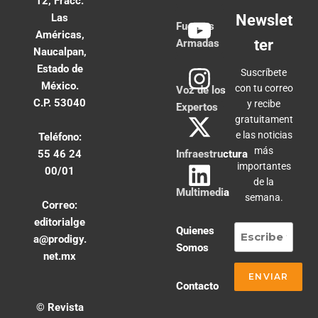
12, Fracc.
Las
Newslet
Fuerzas
Américas,
ter
Armadas
Naucalpan,
Estado de
Suscríbete
México.
con tu correo
Voz de los
C.P. 53040
y recibe
Expertos
gratuitament
e las noticias
Teléfono:
más
55 46 24
Infraestructura
importantes
00/01
de la
Multimedia
semana.
Correo:
editorialge
Quienes
a@prodigy.
Somos
net.mx
Contacto
© Revista