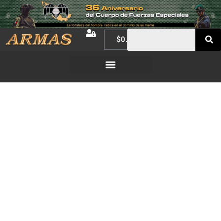
$
0.00