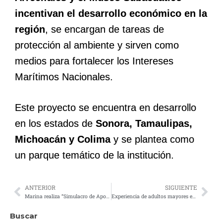
incentivan el desarrollo económico en la
región
, se encargan de tareas de
protección al ambiente y sirven como
medios para fortalecer los Intereses
Marítimos Nacionales.
Este proyecto se encuentra en desarrollo
en los estados de
Sonora, Tamaulipas,
Michoacán y Colima
y se plantea como
un parque temático de la institución.
ANTERIOR
SIGUIENTE
Marina realiza “Simulacro de Apoderamiento de Instalaciones y Toma de Rehenes” en el Aeropuerto de Huatulco de cara al Mundial
Experiencia de adultos mayores es reconocida en el XVIII Concurso Literario “Memorias de la Vejez y la Mar”
Buscar