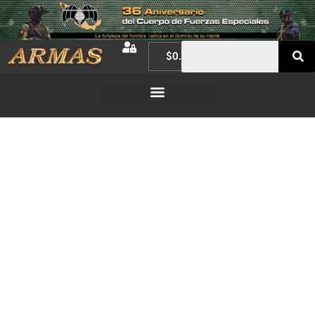
$
0.00