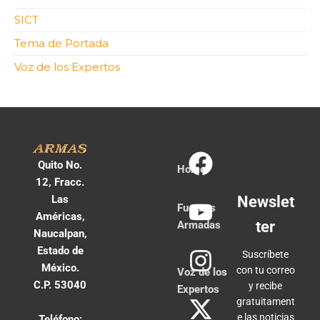
SICT
Tema de Portada
Voz de los Expertos
Quito No.
Home
12, Fracc.
Las
Newslet
Fuerzas
Américas,
ter
Armadas
Naucalpan,
Estado de
Suscríbete
México.
con tu correo
Voz de los
C.P. 53040
y recibe
Expertos
gratuitament
e las noticias
Teléfono: