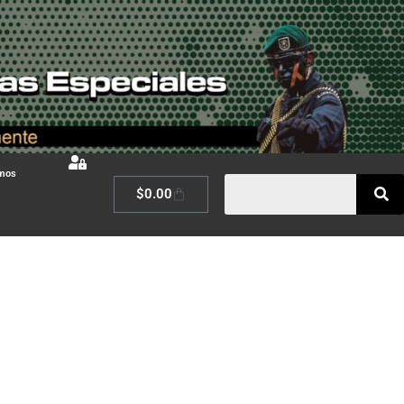
omos
$
0.00