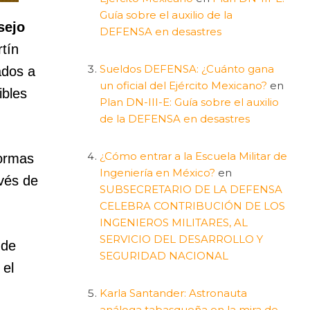
Guía sobre el auxilio de la
sejo
DEFENSA en desastres
tín
Sueldos DEFENSA: ¿Cuánto gana
ados a
un oficial del Ejército Mexicano?
en
ibles
Plan DN-III-E: Guía sobre el auxilio
de la DEFENSA en desastres
¿Cómo entrar a la Escuela Militar de
formas
Ingeniería en México?
en
avés de
SUBSECRETARIO DE LA DEFENSA
CELEBRA CONTRIBUCIÓN DE LOS
INGENIEROS MILITARES, AL
SERVICIO DEL DESARROLLO Y
 de
SEGURIDAD NACIONAL
 el
Karla Santander: Astronauta
análoga tabasqueña en la mira de