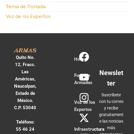
Tema de Portada
Voz de los Expertos
Quito No.
Home
12, Fracc.
Las
Newslet
Fuerzas
Américas,
ter
Armadas
Naucalpan,
Estado de
Suscríbete
México.
con tu correo
Voz de los
C.P. 53040
y recibe
Expertos
gratuitament
e las noticias
Teléfono:
más
55 46 24
Infraestructura