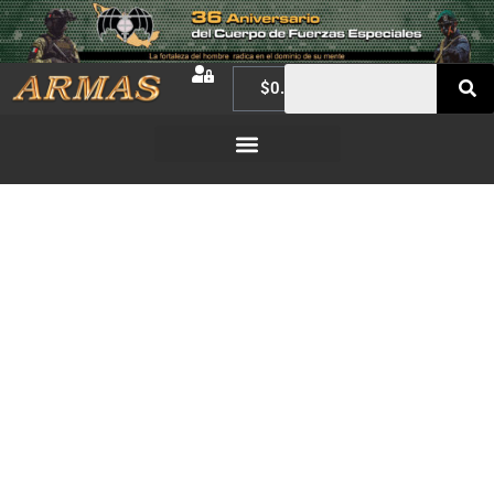
$
0.00