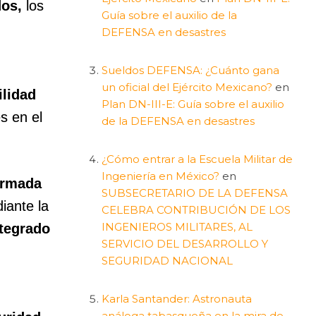
dos,
los
Guía sobre el auxilio de la
DEFENSA en desastres
Sueldos DEFENSA: ¿Cuánto gana
un oficial del Ejército Mexicano?
en
ilidad
Plan DN-III-E: Guía sobre el auxilio
s en el
de la DEFENSA en desastres
¿Cómo entrar a la Escuela Militar de
Ingeniería en México?
en
Armada
SUBSECRETARIO DE LA DEFENSA
iante la
CELEBRA CONTRIBUCIÓN DE LOS
INGENIEROS MILITARES, AL
ntegrado
SERVICIO DEL DESARROLLO Y
SEGURIDAD NACIONAL
Karla Santander: Astronauta
análoga tabasqueña en la mira de