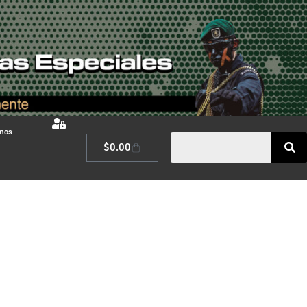
omos
$
0.00