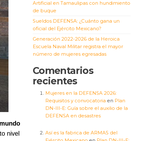
Artificial en Tamaulipas con hundimiento
de buque
Sueldos DEFENSA: ¿Cuánto gana un
oficial del Ejército Mexicano?
Generación 2022-2026 de la Heroica
Escuela Naval Militar registra el mayor
número de mujeres egresadas
Comentarios
recientes
Mujeres en la DEFENSA 2026:
Requisitos y convocatoria
en
Plan
DN-III-E: Guía sobre el auxilio de la
DEFENSA en desastres
ymundo
Así es la fabrica de ARMAS del
o nivel
Ejército Mexicano
en
Plan DN-III-E: