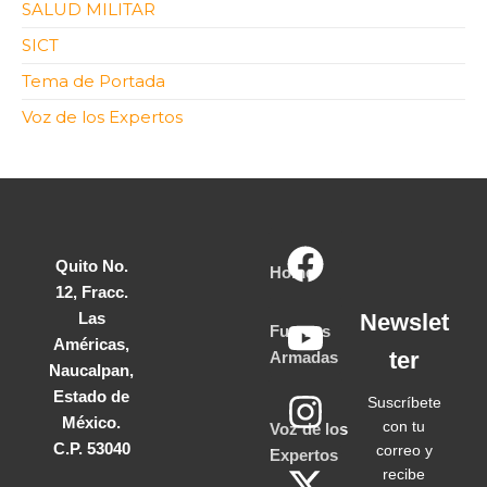
SALUD MILITAR
SICT
Tema de Portada
Voz de los Expertos
Quito No.
Home
12, Fracc.
Las
Newslet
Fuerzas
Américas,
ter
Armadas
Naucalpan,
Estado de
Suscríbete
México.
con tu
Voz de los
C.P. 53040
correo y
Expertos
recibe