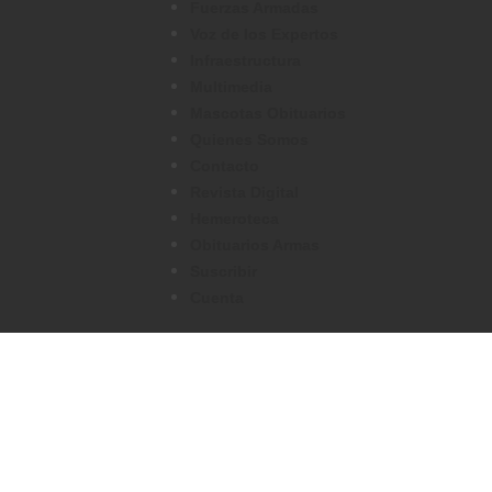
Fuerzas Armadas
Voz de los Expertos
Infraestructura
Multimedia
Mascotas Obituarios
Quienes Somos
Contacto
Revista Digital
Hemeroteca
Obituarios Armas
Suscribir
Cuenta