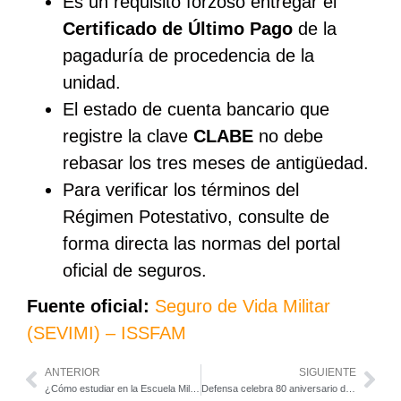
Es un requisito forzoso entregar el
Certificado de Último Pago
de la
pagaduría de procedencia de la
unidad.
El estado de cuenta bancario que
registre la clave
CLABE
no debe
rebasar los tres meses de antigüedad.
Para verificar los términos del
Régimen Potestativo, consulte de
forma directa las normas del portal
oficial de seguros.
Fuente oficial:
Seguro de Vida Militar
(SEVIMI) – ISSFAM
ANTERIOR
SIGUIENTE
¿Cómo estudiar en la Escuela Militar de Odontología 2026? Requisitos oficiales
Defensa celebra 80 aniversario de la Escuela Militar de Materiales de Guerra, semillero de especialistas en armamento militar