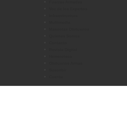
Fuerzas Armadas
Voz de los Expertos
Infraestructura
Multimedia
Mascotas Obituarios
Quienes Somos
Contacto
Revista Digital
Hemeroteca
Obituarios Armas
Suscribir
Cuenta