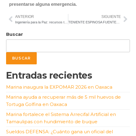
presentarse alguna emergencia.
ANTERIOR
SIGUIENTE
Ingeniería para la Paz: recursos tácticos y adiestramiento especializado de la unidad de élite CICOMPA
TENIENTE ESPINOSA FUENTES: EL SEGUNDO AGUILUCHO QUE CAYÓ EN LA II GM
Buscar
BUSCAR
Entradas recientes
Marina inaugura la EXPOMAR 2026 en Oaxaca
Marina ayuda a recuperar más de 5 mil huevos de
Tortuga Golfina en Oaxaca
Marina fortalece el Sistema Arrecifal Artificial en
Tamaulipas con hundimiento de buque
Sueldos DEFENSA: ¿Cuánto gana un oficial del