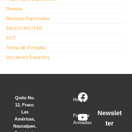
Revista
Revistas-Especiales
SALUD MILITAR
SICT
Tema de Portada
Voz de los Expertos
Quito No.
Home
12, Fracc.
Las
Newslet
Fuerzas
Américas,
ter
Armadas
Naucalpan,