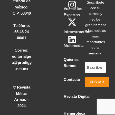
Estado de
Suscríbete
México.
con tu
Voz de los
C.P. 53040
correo y
Expertos
recibe
gratuitament
Teléfono:
e las noticias
55 46 24
Infraestructura
más
00/01
importantes
Multimedia
de la
Correo:
semana.
editorialge
Quienes
a@prodigy
Somos
.net.mx
Contacto
© Revista
Militar
Revista Digital
Armas –
2024
Hemeroteca