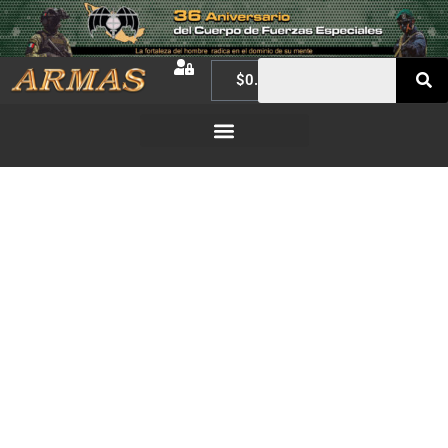
$
0.00