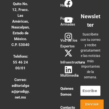
Quito No.
Home
12, Fracc.
Las
Newslet
Fuerzas
Américas,
ter
Armadas
Naucalpan,
Estado de
Suscríbete
México.
con tu correo
Voz de los
C.P. 53040
y recibe
Expertos
gratuitament
e las noticias
Teléfono:
más
55 46 24
Infraestructura
importantes
00/01
de la
Multimedia
semana.
Correo:
editorialge
Quienes
a@prodigy.
Somos
net.mx
Contacto