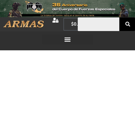
$
0.00