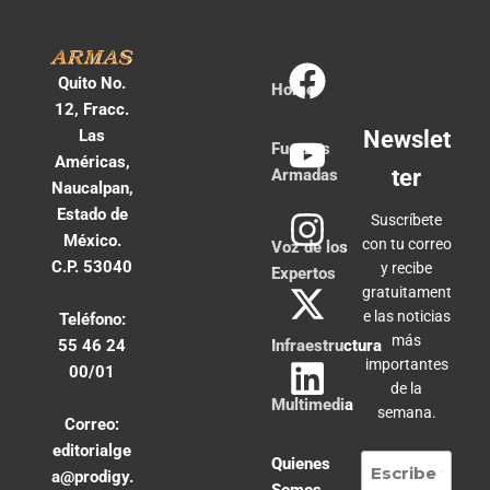
Quito No.
Home
12, Fracc.
Las
Newslet
Fuerzas
Américas,
ter
Armadas
Naucalpan,
Estado de
Suscríbete
México.
con tu correo
Voz de los
C.P. 53040
y recibe
Expertos
gratuitament
e las noticias
Teléfono:
más
55 46 24
Infraestructura
importantes
00/01
de la
Multimedia
semana.
Correo:
editorialge
Quienes
a@prodigy.
Somos