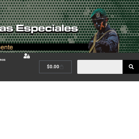
omos
$
0.00