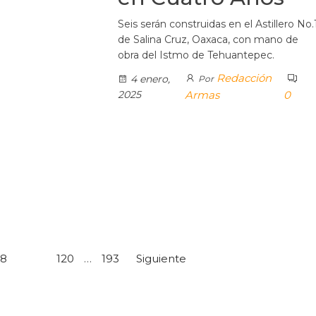
Seis serán construidas en el Astillero No.
de Salina Cruz, Oaxaca, con mano de
obra del Istmo de Tehuantepec.
Redacción
4 enero,
Por
2025
Armas
0
18
119
120
…
193
Siguiente