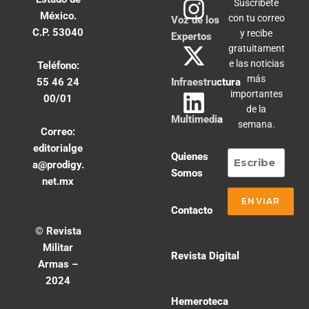
Suscríbete
México.
con tu correo
Voz de los
C.P. 53040
y recibe
Expertos
gratuitament
e las noticias
Teléfono:
más
55 46 24
Infraestructura
importantes
00/01
de la
Multimedia
semana.
Correo:
editorialge
Quienes
a@prodigy.
Somos
net.mx
Contacto
© Revista
Militar
Revista Digital
Armas –
2024
Hemeroteca