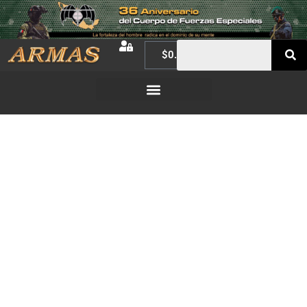
$
0.00