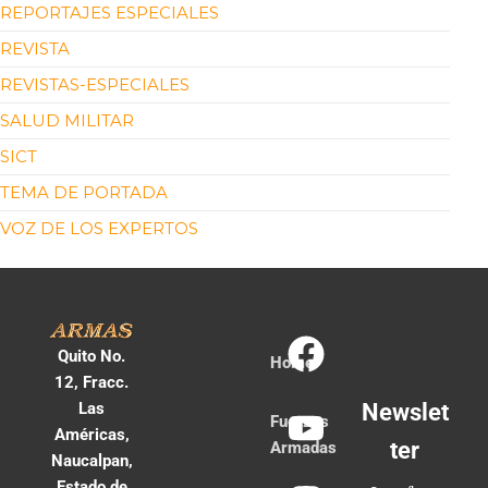
REPORTAJES ESPECIALES
REVISTA
REVISTAS-ESPECIALES
SALUD MILITAR
SICT
TEMA DE PORTADA
VOZ DE LOS EXPERTOS
Quito No.
Home
12, Fracc.
Las
Newslet
Fuerzas
Américas,
ter
Armadas
Naucalpan,
Estado de