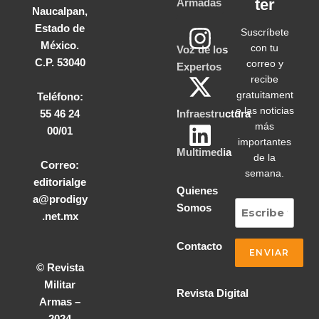
ter
Armadas
Naucalpan,
Estado de
Suscríbete
México.
con tu
Voz de los
C.P. 53040
correo y
Expertos
recibe
gratuitament
Teléfono:
e las noticias
55 46 24
Infraestructura
más
00/01
importantes
Multimedia
de la
Correo:
semana.
editorialge
Quienes
a@prodigy
Somos
.net.mx
Contacto
© Revista
Militar
Revista Digital
Armas –
2024