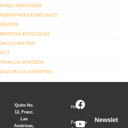
PUBLI REPORTAJE
REPORTAJES ESPECIALES
REVISTA
REVISTAS-ESPECIALES
SALUD MILITAR
SICT
TEMA DE PORTADA
VOZ DE LOS EXPERTOS
Quito No.
Home
12, Fracc.
Las
Newslet
Fuerzas
Américas,