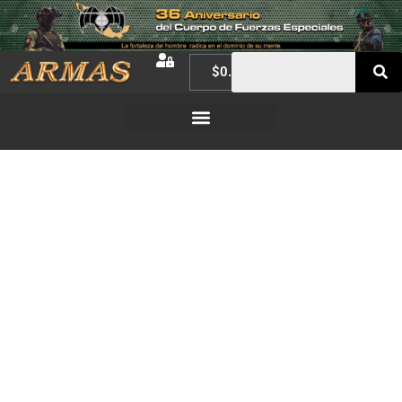
$
0.00