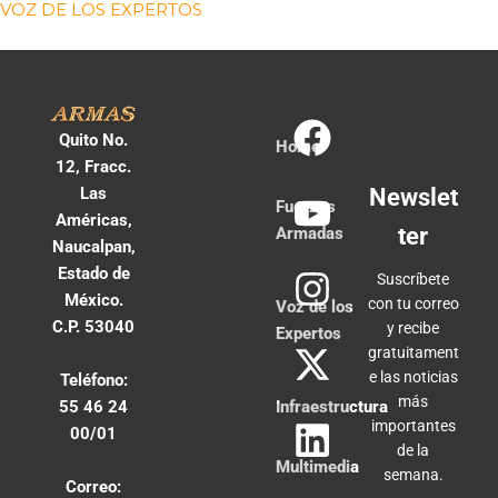
VOZ DE LOS EXPERTOS
Quito No.
Home
12, Fracc.
Las
Newslet
Fuerzas
Américas,
ter
Armadas
Naucalpan,
Estado de
Suscríbete
México.
con tu correo
Voz de los
C.P. 53040
y recibe
Expertos
gratuitament
e las noticias
Teléfono:
más
55 46 24
Infraestructura
importantes
00/01
de la
Multimedia
semana.
Correo: